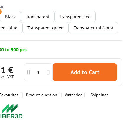
Black
Transparent
Transparent red
rent blue
Transparent green
Transparentní černá
00 to 500 pcs
71 €
Add to Cart
excl. VAT
Favourites
Product question
Watchdog
Shippings