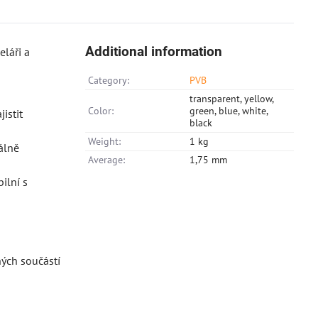
Additional information
eláři a
Category:
PVB
transparent, yellow,
Color:
green, blue, white,
istit
black
Weight:
1 kg
álně
Average:
1,75 mm
ilní s
ných součástí