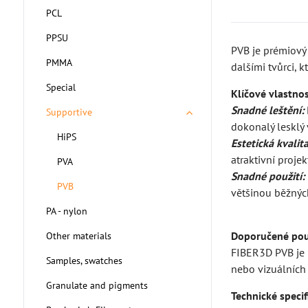
PCL
PPSU
PVB je prémiový 
PMMA
dalšími tvůrci, k
Special
Klíčové vlastnos
Snadné leštění:
Supportive
dokonalý lesklý 
HiPS
Estetická kvalita
atraktivní projek
PVA
Snadné použití:
PVB
většinou běžnýc
PA - nylon
Doporučené použ
Other materials
FIBER3D PVB je 
Samples, swatches
nebo vizuálních 
Granulate and pigments
Technické specif