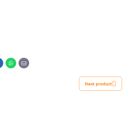
inkedIn
WhatsApp
E-
mail
Next product