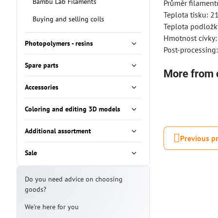
Bambu Lab Filaments
Průměr filament
Teplota tisku: 
Buying and selling coils
Teplota podložk
Hmotnost cívky:
Photopolymers - resins
Post-processing:
Spare parts
More from 
Accessories
Coloring and editing 3D models
Additional assortment
Previous p
Sale
Do you need advice on choosing
goods?
We're here for you