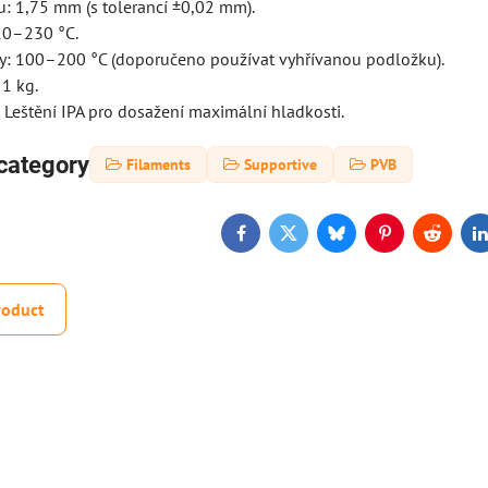
u: 1,75 mm (s tolerancí ±0,02 mm).
210–230 °C.
y: 100–200 °C (doporučeno používat vyhřívanou podložku).
 1 kg.
 Leštění IPA pro dosažení maximální hladkosti.
category
Filaments
Supportive
PVB
Facebook
Twitter
Bluesky
Pinterest
Reddit
L
roduct