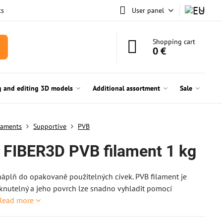
ts
User panel
Shopping cart
0 €
g and editing 3D models
Additional assortment
Sale
laments
Supportive
PVB
ll FIBER3D PVB filament 1 kg
áplň do opakovaně použitelných cívek. PVB filament je
knutelný a jeho povrch lze snadno vyhladit pomocí
Read more