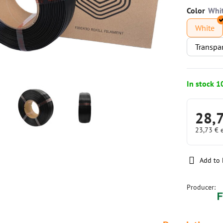
Color
White
Transpa
In stock 1
28,
23,73 €
Add to 
Producer: