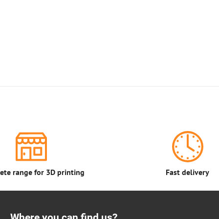
te range for 3D printing
Fast delivery
Where you can find us?