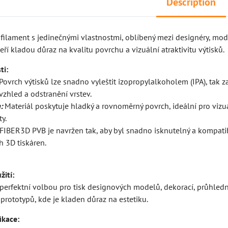
Description
filament s jedinečnými vlastnostmi, oblíbený mezi designéry, mod
teří kladou důraz na kvalitu povrchu a vizuální atraktivitu výtisků.
ti:
Povrch výtisků lze snadno vyleštit izopropylalkoholem (IPA), tak zaj
vzhled a odstranění vrstev.
:
Materiál poskytuje hladký a rovnoměrný povrch, ideální pro vizu
ty.
FIBER3D PVB je navržen tak, aby byl snadno isknutelný a kompatib
h 3D tiskáren.
ití:
perfektní volbou pro tisk designových modelů, dekorací, průhled
prototypů, kde je kladen důraz na estetiku.
ikace: