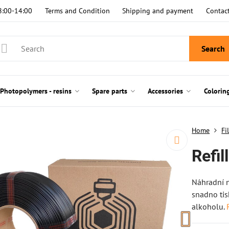
8:00-14:00
Terms and Condition
Shipping and payment
Contac
Search
Photopolymers - resins
Spare parts
Accessories
Colorin
Home
Fi
Refi
Náhradní n
snadno tis
alkoholu.