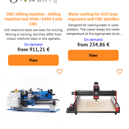
CNC milling machine - milling
Water cooling for CO2 laser
machine tool 3040 / 6040 4 axis
engravers and CNC spindles
CNC
Designed for cooling tubes in laser
plotters. The cooler keeps the water
CNC machine tools use tools for milling,
temperature at the appropriate level,
drilling or turning, but they differ from
thanks to such cooling the working
classic machine tools in the operator
On demand
parameters of the laser tube are stable.
system. The predecessor of advanced
from 234,86 €
On demand
If you equip your engraver with a cooler,
CNC machines was a classic model that
from 911,21 €
you will ensure optimal working
operated according to programmed
View
conditions for the CO2 tubes and
commands. Today, the control unit is a
effectively protect them from
View
computer, which can realize even
overheating and subsequent damage.
demanding shapes or precise details.
The machine is suitable for persons /...
CNC machining centers are mainly
intended for hard...