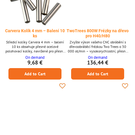
Carvera Kolík 4 mm – Balení 10
TwoTrees 800W Frézky na dřevo
ks
pro H40/H80
Středicí kolíky Carvera 4 mm – balení
Zvyšte výkon vašeho CNC obrábění s
10 ks obsahuje přesné ocelové
dřevoobráběcí frézkou Two Trees o 30
polohovací kolíky, navržené pro přesné
000 ot/min – vysokorychlostní, přesný
polohování v obráběcích sestavách a
řezný nástroj navržený pro zpracování
On demand
On demand
montážích, plně kompatibilní s CNC
dřeva, gravírování kovů a vyřezávání
9,68 €
136,44 €
stroji Carvera a Carvera Air. **Přednosti:**
akrylu. Díky svému výkonnému motoru,
* Kompatibilní s Carvera a Carvera Air *
odolné konstrukci a široké kompatibilitě
Add to Cart
Add to Cart
10 přesných středicích kolíků o průměru
tato frézka poskytuje čisté, profesionální
4 mm * Zajišťuje přesné polohování a
výsledky pro kutily i profesionály.
opakovatelnou přesnost usazení *
Klíčové vlastnosti Výkonný 500W motor
Konstrukce z tvrzené...
s 30 000 ot/min...