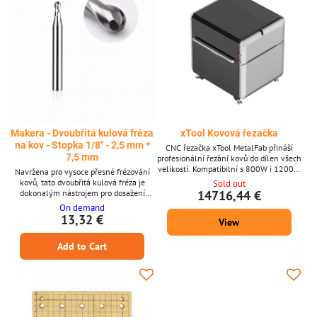
Makera - Dvoubřitá kulová fréza
xTool Kovová řezačka
na kov - Stopka 1/8″ - 2,5 mm *
CNC řezačka xTool MetalFab přináší
7,5 mm
profesionální řezání kovů do dílen všech
velikostí. Kompatibilní s 800W i 1200W
Navržena pro vysoce přesné frézování
vláknovými laserovými moduly xTool,
kovů, tato dvoubřitá kulová fréza je
Sold out
zajišťuje vysokorychlostní, čisté řezání
dokonalým nástrojem pro dosažení
14716,44 €
napříč širokou škálou tlouštěk kovů. Ať už
hladkých, zakřivených povrchů a
On demand
vytváříte prototypy, zakázkový dekor
detailních kontur. Díky své 1/8 palcové
13,32 €
View
nebo průmyslové díly, tento modul
stopce je plně kompatibilní s Makera
zaručuje bezchybný, opakovatelný výkon
Carvera a podobnými CNC stroji, přičemž
podporovaný inteligentní automatizací.
Add to Cart
poskytuje čisté výsledky při obrábění
*...
hliníku, mosazi a jiných kovů. Nezbytný
nástroj pro detailní 3D profilování a
sochařské práce. Klíčové...