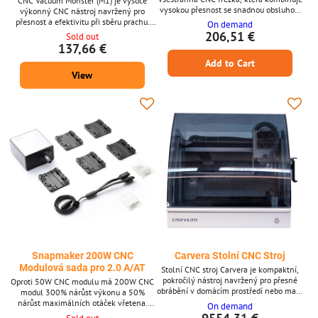
CNC Vacuum Monster (M1) je vysoce
vysokou přesnost se snadnou obsluhou.
výkonný CNC nástroj navržený pro
Díky své robustní konstrukci a
přesnost a efektivitu při sběru prachu.
On demand
kompatibilitě s různými měkkými
Díky svému elegantnímu
206,51 €
Sold out
materiály je ideální pro začátečníky i
transparentnímu a vysoce lesklému
137,66 €
zkušené uživatele, ať už pro kutilství,
vínově červenému designu je tento
Add to Cart
prototypování nebo malonákladovou
vakuový systém funkční i vizuálně
výrobu. Klíčové vlastnosti Pracovní
View
přitažlivý. Vyroben z odolných
plocha: 300 × 180 × 40 mm
plastových materiálů, je navržen tak,
Kompatibilní s měkkými materiály, jako
aby s lehkostí podporoval CNC projekty.
je...
Klíčové vlastnosti * Speciálně navrženo
pro TTC450 a...
Snapmaker 200W CNC
Carvera Stolní CNC Stroj
Modulová sada pro 2.0 A/AT
Stolní CNC stroj Carvera je kompaktní,
pokročilý nástroj navržený pro přesné
Oproti 50W CNC modulu má 200W CNC
obrábění v domácím prostředí nebo malé
modul 300% nárůst výkonu a 50%
dílně. Je vhodný pro různé materiály,
nárůst maximálních otáček vřetena.
On demand
včetně dřeva, plastů a kovů, což z něj činí
Hlavní přednosti: 4x rychlejší CNC