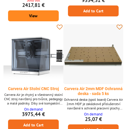
9554,31 €
Sold out
všestranný nástroj pro různé projekty.
obrábění Vysoká kvalita obrábění
2417,81 €
Carvera disponuje intuitivním rozhraním
Rozšířené možnosti materiálů pro CNC
Add to Cart
a automatickou kalibrací, díky čemuž je
uživatelsky přívětivý i pro začátečníky.
View
Jeho vysoce přesné schopnosti
umožňují...
Carvera Air Stolní CNC Stroj
Carvera Air 2mm MDF Ochranná
deska - sada 5 ks
Carvera Air je chytrý a všestranný stolní
CNC stroj navržený pro tvůrce, pedagogy
Ochranná deska (spoil board) Carvera Air
a malé podniky. Díky své kompaktní
2mm MDF je zakázkové příslušenství
velikosti a výkonným funkcím nabízí
navržené k ochraně pracovní plochy
On demand
vysokou přesnost a flexibilitu pro širokou
vašeho CNC stroje a zároveň poskytuje
3975,44 €
On demand
škálu materiálů a aplikací. Klíčové
hladkou a stabilní základnu pro vaše
25,07 €
vlastnosti * Pracovní plocha 30 cm (X)
projekty. Laserem řezané pro přesnost a
Add to Cart
20 cm (Y) 13 cm (Z) * Výkon vřetena 200
předvrtané pro snadnou instalaci, toto