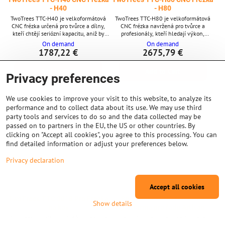
- H40
- H80
TwoTrees TTC-H40 je velkoformátová
TwoTrees TTC-H80 je velkoformátová
CNC frézka určená pro tvůrce a dílny,
CNC frézka navržená pro tvůrce a
kteří chtějí seriózní kapacitu, aniž by
profesionály, kteří hledají výkon,
museli přecházet na průmyslový stroj.
přesnost a velkorysou pracovní plochu
On demand
On demand
Díky pracovní ploše 1000 × 1000 × 100
1000 × 2000 × 100 mm. Se spolehlivým
1787,22 €
2675,79 €
mm, stabilní hliníkové konstrukci a
500W vřetenem, rozšiřitelnými
plynulému ovládání GRBL je ideální pro
možnostmi výkonu a širokou
Add to Cart
Add to Cart
vše od detailního gravírování po větší
softwarovou kompatibilitou je H80
Privacy preferences
dřevoobráběcí a prototypové práce.
připravena na ambiciózní projekty v
Přiložené vřeteno s výkonem 500 W
oblasti dřevoobrábění, prototypování a
poskytuje spolehlivý...
zakázkové výroby. Klíčové vlastnosti *
We use cookies to improve your visit to this website, to analyze its
Velká...
performance and to collect data about its use. We may use third
party tools and services to do so and the data collected may be
passed on to partners in the EU, the US or other countries. By
clicking on "Accept all cookies", you agree to this processing. You can
find detailed information or adjust your preferences below.
Privacy declaration
Accept all cookies
TwoTrees TTC 3018 Pro Frézka
Snapmaker CNC frézovací
Show details
na kov
platforma pro řadu Artisan
TwoTrees TTC3018 Pro je kompaktní a
Tato CNC gravírovací platforma je
všestranná stolní CNC frézka, ideální
kompatibilní se zařízením Snapmaker