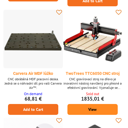
W s rychlostí až 13 000 ot./min *
Add to Cart
balení 5 kusů nabízí praktické a cenově
Přesnost: Házení vřetena
efektivní řešení pro kutily i profesionály.
Klíčové vlastnosti * Navrženo speciálně
pro CNC...
Carvera Air MDF lůžko
TwoTrees TTC6050 CNC stroj
CNC obráběná MDF pracovní deska.
CNC gravírovací stroj na dřevo je
Jedná se o náhradní díl pro vaši Carvera
inovativní nástroj navržený pro přesné a
Air™.
efektivní gravírování. Vyznačuje se
vysoce přesnými kuličkovými šrouby,
On demand
Sold out
lineárními vedeními a robustním
68,81 €
1835,01 €
hliníkovým rámem. Kompatibilní s
různými materiály, jako je překližka,
Add to Cart
View
MDF, akryl a kovy, je tento stroj ideální
pro kreativní, vzdělávací a průmyslové
aplikace. Vybaven velkou gravírovací
platformou, infračervenými...