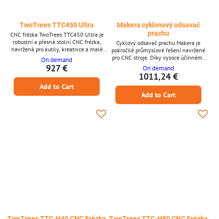
TwoTrees TTC450 Ultra
Makera cyklonový odsavač
prachu
CNC frézka TwoTrees TTC450 Ultra je
robustní a přesná stolní CNC frézka,
Cyklový odsavač prachu Makera je
navržená pro kutily, kreativce a malé
pokročilé průmyslové řešení navržené
profesionály. Postavená s
pro CNC stroje. Díky vysoce účinnému
On demand
celohliníkovým rámem a vysoce
cyklónovému systému, automatickému
927 €
On demand
přesnými lineárními vedeními 12H,
řízení a ultra-tichému provozu zajišťuje
1011,24 €
tento stroj poskytuje nekompromisní
čistší, bezpečnější a efektivnější pracovní
Add to Cart
stabilitu a přesnost při zpracování široké
prostředí. Přednosti: * Průmyslový cyklón
škály materiálů, včetně hliníku, mědi,
Add to Cart
zachycující 99,5 % prachu před filtrací *
uhlíkových vláken a desek plošných
Dvoustupňový sběr prachu pro
spojů (PCB). Klíčové vlastnosti *
nepřerušované odsávání * Tichý a
Zvětšená...
energeticky úsporný pro...
TwoTrees TTC-H40 CNC Frézka
TwoTrees TTC-H80 CNC Frézka