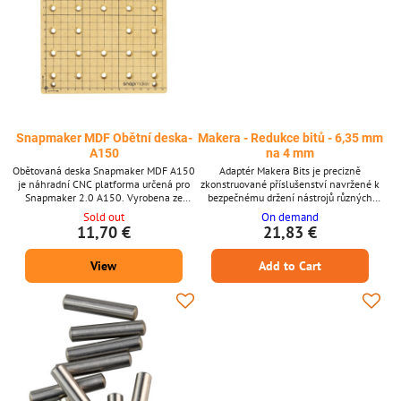
Snapmaker MDF Obětní deska-
Makera - Redukce bitů - 6,35 mm
A150
na 4 mm
Obětovaná deska Snapmaker MDF A150
Adaptér Makera Bits je precizně
je náhradní CNC platforma určená pro
zkonstruované příslušenství navržené k
Snapmaker 2.0 A150. Vyrobena ze
bezpečnému držení nástrojů různých
středně husté dřevovláknité desky
průměrů stopek ve vašem systému
Sold out
On demand
(MDF), poskytuje ochranný povrch, který
automatické výměny nástrojů CNC strojů
11,70 €
21,83 €
umožňuje provádět průchozí řezy, aniž by
Carvera. Tento adaptér zajišťuje přesné
došlo k poškození nástrojů nebo stroje, a
výměny nástrojů a konzistentní výsledky
View
Add to Cart
zároveň si zachovává dobrou rozměrovou
obrábění, čímž zvyšuje všestrannost
přesnost. Klíčové vlastnosti Náhradní
vašeho nastavení Carvera. Klíčové
obětovaná deska pro CNC modul
vlastnosti Kompatibilní s nástroji
Snapmaker 2.0 A150 Měkký...
různých průměrů stopek Navrženo...