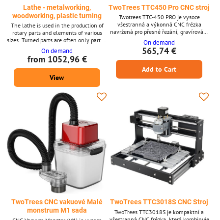
Lathe - metalworking,
TwoTrees TTC450 Pro CNC stroj
woodworking, plastic turning
Twotrees TTC-450 PRO je vysoce
všestranná a výkonná CNC frézka
The lathe is used in the production of
navržená pro přesné řezání, gravírování
rotary parts and elements of various
a vyřezávání. Se silným rámem z
sizes. Turned parts are often only part of
On demand
hliníkové slitiny a velkou pracovní
a final system or sub-assembly, and we
565,74 €
On demand
plochou 460 x 460 x 80 mm je ideální
can find components for internal
from 1052,96 €
pro profesionální i hobby projekty. Nabízí
combustion engines, fasteners for subsea
Add to Cart
vynikající výkon na široké škále
gas pipelines in the oil and gas industry,
materiálů včetně dřeva, akrylu, plastu a
View
rotary shafts for aircraft engines or bone
hliníku. Hlavní vlastnosti * Vysoce
screws for medical applications and
výkonné vřeteno a volitelný...
much more.
TwoTrees CNC vakuové Malé
TwoTrees TTC3018S CNC Stroj
monstrum M1 sada
TwoTrees TTC3018S je kompaktní a
všestranná CNC frézka, která kombinuje