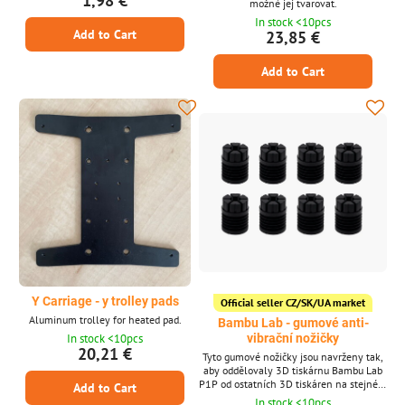
1,98 €
možné jej tvarovat.
In stock <10pcs
Add to Cart
23,85 €
Add to Cart
Y Carriage - y trolley pads
Official seller CZ/SK/UA market
Aluminum trolley for heated pad.
Bambu Lab - gumové anti-
In stock <10pcs
vibrační nožičky
20,21 €
Tyto gumové nožičky jsou navrženy tak,
aby oddělovaly 3D tiskárnu Bambu Lab
P1P od ostatních 3D tiskáren na stejném
Add to Cart
povrchu tím, že pohlcují vibrační energii
In stock <10pcs