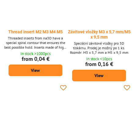
Thread insert M2 M3 M4 M5
Závitové vložky M3 x 5,7 mm/M5
x 9,5 mm
Threaded inserts from na3D have a
special spiral contour that ensures the
Speciální závitové vložky pro 3D
best possible hold. Inserts made of high-
tiskárnu. Prodej je možný po 1 ks.
quality brass have excellent thermal
Rozměr: M3 x 5,7 mm a M5 x 9,5 mm
In stock >1000pcs
conductivity and corrosion resistance.
from 0,04 €
In stock <10pcs
from 0,16 €
View
View