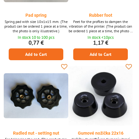
Pad spring
Rubber foot
Spring pad with size 10x1x15 mm. (The
Feet for the profiles to dampen the
product can be ordered 1 piece at a time,
vibration of the printer. (The product can
the photo is only illustrative.)
be ordered 1 piece at a time, the photo is
only illustrative.)
In stock 10 to 100 pcs
In stock <10pcs
0,77 €
1,17 €
Add to Cart
Add to Cart
Radled nut - setting nut
Gumové nožička 22x16