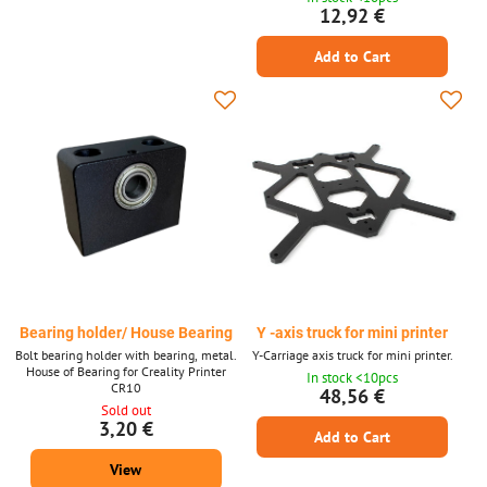
a pomáhají minimalizovat opotřebení
12,92 €
stroje způsobené vibracemi.
Add to Cart
Bearing holder/ House Bearing
Y -axis truck for mini printer
Bolt bearing holder with bearing, metal.
Y-Carriage axis truck for mini printer.
House of Bearing for Creality Printer
In stock <10pcs
CR10
48,56 €
Sold out
3,20 €
Add to Cart
View