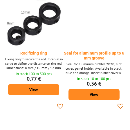
Rod fixing ring
Seal for aluminum profile up to 6
mm groove
Fixing ring to secure the rod. It can also
serve to define the distance on the rod.
Seal for aluminum profiles 2020, slot
Dimensions: 8 mm / 10 mm / 12 mm.
cover, panel holder. Available in black,
(The product can be ordered after 1
blue and orange. Insert rubber cover up
In stock 100 to 500 pcs
piece, the photo is only illustrative.)
to 6 mm aluminum profiles groove. (The
0,77 €
In stock 10 to 100 pcs
product can be ordered after 1 piece, the
0,36 €
photo is only illustrative.)
View
View