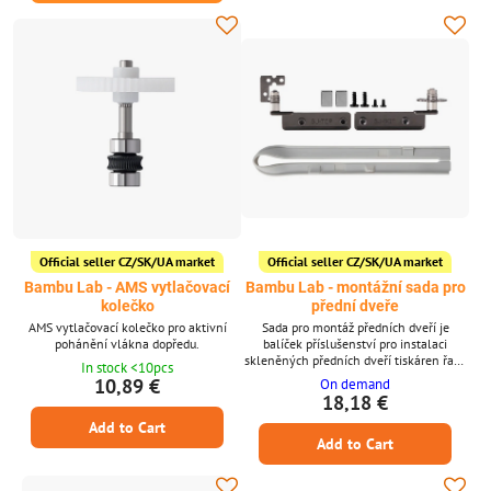
Official seller CZ/SK/UA market
Official seller CZ/SK/UA market
Bambu Lab - AMS vytlačovací
Bambu Lab - montážní sada pro
kolečko
přední dveře
AMS vytlačovací kolečko pro aktivní
Sada pro montáž předních dveří je
pohánění vlákna dopředu.
balíček příslušenství pro instalaci
skleněných předních dveří tiskáren řady
In stock <10pcs
X1 a P1.
10,89 €
On demand
18,18 €
Add to Cart
Add to Cart