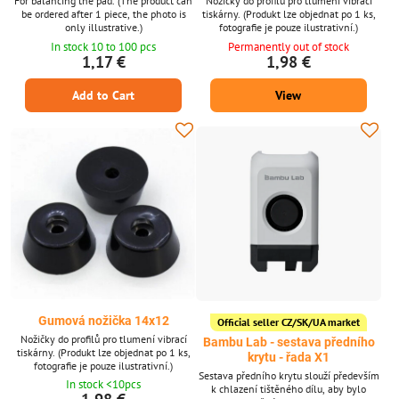
For balancing the pad. (The product can
Nožičky do profilů pro tlumení vibrací
be ordered after 1 piece, the photo is
tiskárny. (Produkt lze objednat po 1 ks,
only illustrative.)
fotografie je pouze ilustrativní.)
In stock 10 to 100 pcs
Permanently out of stock
1,17 €
1,98 €
Add to Cart
View
Gumová nožička 14x12
Official seller CZ/SK/UA market
Nožičky do profilů pro tlumení vibrací
Bambu Lab - sestava předního
tiskárny. (Produkt lze objednat po 1 ks,
krytu - řada X1
fotografie je pouze ilustrativní.)
Sestava předního krytu slouží především
In stock <10pcs
k chlazení tištěného dílu, aby bylo