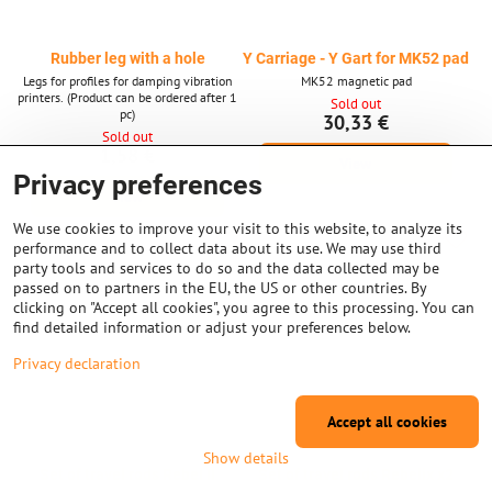
Rubber leg with a hole
Y Carriage - Y Gart for MK52 pad
Legs for profiles for damping vibration
MK52 magnetic pad
printers. (Product can be ordered after 1
Sold out
pc)
30,33 €
Sold out
1,58 €
View
Privacy preferences
View
We use cookies to improve your visit to this website, to analyze its
performance and to collect data about its use. We may use third
party tools and services to do so and the data collected may be
passed on to partners in the EU, the US or other countries. By
clicking on "Accept all cookies", you agree to this processing. You can
find detailed information or adjust your preferences below.
Privacy declaration
Accept all cookies
Show details
Set of travel rods Rebel II
Set of travel rods Rebelix x2