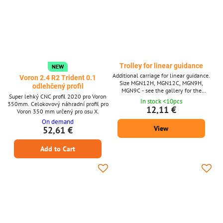
Trolley for linear guidance
NEW
Additional carriage for linear guidance.
Voron 2.4 R2 Trident 0.1
Size MGN12H, MGN12C, MGN9H,
odlehčený profil
MGN9C - see the gallery for the
Super lehký CNC profil 2020 pro Voron
difference in length and width.
In stock <10pcs
350mm. Celokovový náhradní profil pro
12,11 €
Voron 350 mm určený pro osu X.
On demand
View
52,61 €
Add to Cart