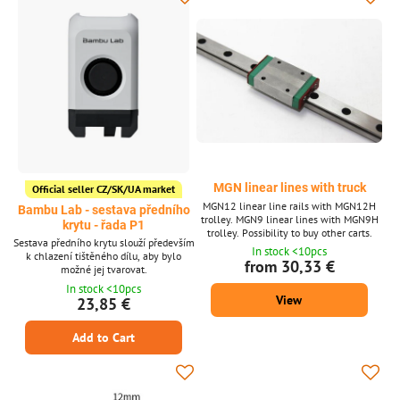
MGN linear lines with truck
Official seller CZ/SK/UA market
MGN12 linear line rails with MGN12H
Bambu Lab - sestava předního
trolley. MGN9 linear lines with MGN9H
krytu - řada P1
trolley. Possibility to buy other carts.
Sestava předního krytu slouží především
In stock <10pcs
k chlazení tištěného dílu, aby bylo
from 30,33 €
možné jej tvarovat.
In stock <10pcs
View
23,85 €
Add to Cart