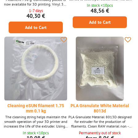
have all this and much more with the
now available for 3D printing. Vinyl 303
In stock <10pcs
new Facilan C8 material. Diameter 1.75
will offer you great mechanical features,
48,56 €
1-7 days
mm.
stamina and impact resistance.
40,30 €
Add to Cart
Add to Cart
Cleaning eSUN filament 1.75
PLA Granulate White Material
mm 0.1 kg
8013d
The cleaning string helps maintain the
PLA Granulate Material 8013D designed
smooth operation of your 3D printer and
for extruder for the production of
increases the life of the extruder. Using a
filaments. Clean RAW material non -
cleaning string when changing the color
recycled.
In stock <10pcs
Permanently out of stock
or type of material to ensure perfect