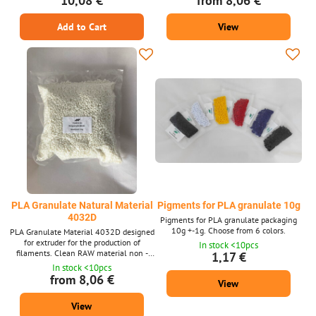
10,08 €
from 8,06 €
removal of residues deposited inside the
print head. The package contains 0.1 kg.
Add to Cart
View
PLA Granulate Natural Material
Pigments for PLA granulate 10g
4032D
Pigments for PLA granulate packaging
10g +-1g. Choose from 6 colors.
PLA Granulate Material 4032D designed
for extruder for the production of
In stock <10pcs
filaments. Clean RAW material non -
1,17 €
recycled.
In stock <10pcs
from 8,06 €
View
View