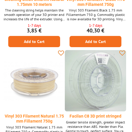
1.75mm 10 meters
mm Fillament 750g
The cleaning string helps maintain the
Vinyl 303 Filament Black 1.75 mm
smooth operation of your 3D printer and
Fillamentum 750 g. Commodity plastic
increases the life of the extruder. Using a
is now available for 3D printing. Vinyl
cleaning string when changing the color
303 will offer you great mechanical
1-7 days
1-7 days
or type of material to ensure perfect
features, stamina and impact resistance.
3,85 €
40,30 €
removal of residues deposited inside the
print head.
Add to Cart
Add to Cart
Vinyl 303 Filament Natural 1.75
Facilan C8 3D print stringed
mm Fillament 750g
Greater tensile strength, greater impact
resistance than ABS. Harder than Pla.
Vinyl 303 Filament Natural 1.75 mm
Gentle to touch, perfect surface. You can
Fillament 750 g. Commodity plastic is