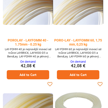
POROLAY - LAYFOMM 40 -
PORO-LAY - LAYFOMM 60, 1,75
1.75mm - 0.25 kg
mm, 0,25 kg
LAY-FOMM 40 je nejnovější inovací od
LAY-FOMM 60 je nejnovější inovací od
tvůrce LAYBRICK, LAYWOO-D3 a
tvůrce LAYBRICK, LAYWOO-D3 a
BendLay. LAY-FOMM 40 je pěnový
BendLay. LAY-FOMM 60 je pěnový
materiál a je vysoce porézní. LAY-FOMM
materiál a je vysoce porézní. LAY-FOMM
On demand
On demand
40 je částečně pryžovo-elastomerový
60 je z části pryžový elastomerový
42,08 €
42,08 €
polymer a částečně PVA. Jakmile tento
polymer a z části PVA. Jakmile tento
materiál opláchnete ve vodě, zůstane
materiál opláchnete ve vodě, zůstane
Add to Cart
Add to Cart
pouze pryžový polymer jako váš
pouze pryžový polymer jako váš
mikroporézní a flexibilní předmět. Hlavní
mikroporézní a pružný objekt. LAY-FOMM
vlastnosti: - Po tisku opláchněte vodou,
60 je o něco pevnější než LAY-FOMM 40.
abyste vytvořili mikroporézní a...
**Hlavní vlastnosti** - Po tisku...