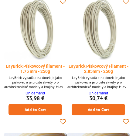
LayBrick Pískovcový filament -
LayBrick Pískovcový Filament -
1.75 mm - 250g
2.85mm - 250g
LayBrick vypadá a na dotek je jako
LayBrick vypadá a na dotek je jako
pískovec a je prostě skvělý pro
pískovec a je prostě skvělý pro
architektonické modely a krajiny. Hlavní
architektonické modely a krajiny. Hlavní
vlastnosti Žádný plastový pocit
vlastnosti * Nepůsobí plastově *
On demand
On demand
Vytištěné objekty lze barvit a snadno
Vytištěné objekty lze barvit a snadno
33,98 €
30,74 €
brousit Dobře přilne na tiskovou
brousit * Dobře drží na tiskové podložce *
podložku Není nutná vyhřívaná podložka
Není nutná vyhřívaná podložka
Add to Cart
Add to Cart