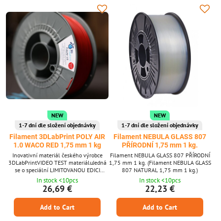
NEW
NEW
1-7 dní dle složení objednávky
1-7 dní dle složení objednávky
Filament 3DLabPrint POLY AIR
Filament NEBULA GLASS 807
1.0 WACO RED 1,75 mm 1 kg
PŘÍRODNÍ 1,75 mm 1 kg.
Inovativní materiál českého výrobce
Filament NEBULA GLASS 807 PŘÍRODNÍ
3DLabPrintVIDEO TEST materiáluJedná
1,75 mm 1 kg. (Filament NEBULA GLASS
se o speciální LIMITOVANOU EDICI
807 NATURAL 1,75 mm 1 kg.)
materiálu speciálně vyvinutou pro nový
In stock <10pcs
In stock <10pcs
model 3DLabPrint WACO YMF – 5V
26,69 €
22,23 €
kartonové
Add to Cart
Add to Cart