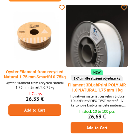
Oyster Filament from recycled
NEW
Natural 1.75 mm Smartfil 0.75kg
1-7 dní dle složení objednávky
Oyster Filament from recycled Natural
Filament 3DLabPrint POLY AIR
1.75 mm Smartfil 0.75kg
1.0 NATURAL 1,75 mm 1 kg
1-7 days
Inovativní materiál českého výrobce
26,33 €
3DLabPrintVIDEO TEST materiáluV
kartonové krabici najdete materiál
Add to Cart
vakuově zabalený spolu se silikagelem
In stock 10 to 100 pcs
na pohlcování vlhkosti. Krabice s cívkou
26,69 €
váž
Add to Cart