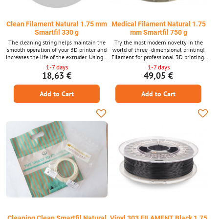
Clean Filament Natural 1.75 mm
Medical Filament Natural 1.75
Smartfil 330 g
mm Smartfil 750 g
The cleaning string helps maintain the
Try the most modern novelty in the
smooth operation of your 3D printer and
world of three -dimensional printing!
increases the life of the extruder. Using a
Filament for professional 3D printing,
cleaning string when changing the color
suitable for use in healthcare. Print your
1-7 days
1-7 days
or type of material to ensure perfect
models with a material meeting strict
18,63 €
49,05 €
removal of residues deposited inside the
biocompatibility conditions.
print head.
Add to Cart
Add to Cart
Cleaning Clean Smartfil Natural
Vinyl 303 FILAMENT Black 1.75