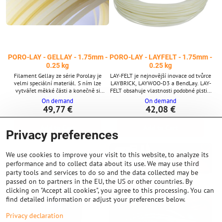
PORO-LAY - GELLAY - 1.75mm -
PORO-LAY - LAYFELT - 1.75mm -
0.25 kg
0.25 kg
Filament Gellay ze série Porolay je
LAY-FELT je nejnovější inovace od tvůrce
velmi speciální materiál. S ním lze
LAYBRICK, LAYWOO-D3 a BendLay. LAY-
vytvářet měkké části a konečně si
FELT obsahuje vlastnosti podobné plsti a
můžete vytisknout své orgány z 3D
je součástí série filamentů PORO-LAY.
On demand
On demand
tiskárny – samozřejmě nefunkční. Ale
Tento materiál je vysoce porézní. LAY-
49,77 €
42,08 €
například pro akvaristiku z 3D tiskárny je
FELT je částečně gumo-elastomerový
tento gelovitý tiskový materiál velmi
polymer a částečně PVA. Jakmile tento
Add to Cart
Add to Cart
zajímavý. Stejně jako všechny ostatní
materiál opláchnete ve vodě, zůstane
Privacy preferences
filamenty Porolay je i Gellay ve svém
vám pouze gumový polymer jako mikro-
počátečním stavu tvrdý a snadno se
porézní a flexibilní objekt. Hlavní
tiskne. Hlavní vlastnosti Za...
vlastnosti * Všechny...
We use cookies to improve your visit to this website, to analyze its
performance and to collect data about its use. We may use third
party tools and services to do so and the data collected may be
passed on to partners in the EU, the US or other countries. By
clicking on "Accept all cookies", you agree to this processing. You can
find detailed information or adjust your preferences below.
Privacy declaration