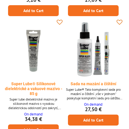
hladký chod a dlouhotrvající ochranu
potravinářské mazivo na řetězy a
pohyblivých dílů. Klíčové vlastnosti *
prostředek proti korozi. Klasifikován jako
Add to Cart
Add to Cart
Víceúčelové syntetické mazivo s PTFE *
ISO třída 68, pracuje v širokém teplotním
Velikost 1 ml – ideální pro malé
rozsahu od -40 °C do 260 °C.Klíčové
aplikace * Snižuje tření a opotřebení dílů
vlastnostiNižší viskozita než víceúčelový
* Dlouhodobá ochrana...
olej...
Super Lube® Silikonové
Sada na mazání a čištění
dielektrické a vakuové mazivo -
Super Lube® Tato komplexní sada pro
85 g
mazání a čištění „vše v jednom“
poskytuje kompletní sadu pro údržbu
Super lube dielektrické mazivo je
vybavení pro 3D tisk. Obsahuje
silikonové mazivo s vysokou
On demand
syntetické mazivo s PTFE, syntetický olej
dielektrickou odolností pro zakrytí,
27,50 €
s PTFE a čistič schválený NSF A1, ideální
ochranu a izolaci elektrických součástí a
On demand
pro udržení hladkého a čistého chodu
konektorů.
34,38 €
Add to Cart
pohyblivých částí. S touto sadou můžete
snadno podpořit delší životnost,
konzistentní výkon a méně přerušení pro