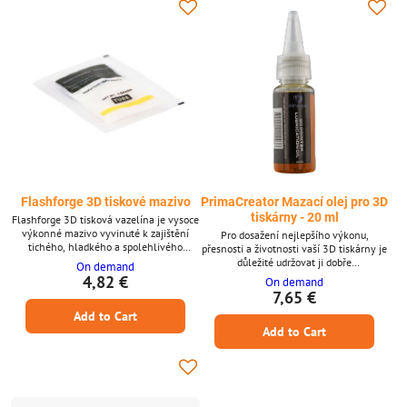
nebo...
vydrželo v náročných...
Flashforge 3D tiskové mazivo
PrimaCreator Mazací olej pro 3D
tiskárny - 20 ml
Flashforge 3D tisková vazelína je vysoce
výkonné mazivo vyvinuté k zajištění
Pro dosažení nejlepšího výkonu,
tichého, hladkého a spolehlivého
přesnosti a životnosti vaší 3D tiskárny je
provozu vaší 3D tiskárny. Navrženo
důležité udržovat ji dobře
On demand
speciálně pro pohyblivé součásti, jako
mazanou.Vlastnosti* Kontrolované třecí
4,82 €
On demand
jsou lineární ložiska, vodicí lišty a
vlastnosti – Pomáhá eliminovat trhavé
7,65 €
ozubená kola, snižuje opotřebení, tření a
pohyby (stick-slip efekt) a umožňuje
Add to Cart
korozi. Výsledkem je zvýšená přesnost a
konzistentně přesné pohyby.* Schopnost
prodloužená životnost jak pro amatérské,
Add to Cart
pro různé materiály – Vhodné pro
tak pro průmyslové tiskárny. Klíčové...
širokou škálu kombinací materiálů
pojezdů/vedení.* Přilnavost – Zabraňuje
odstranění maziva z kritických...