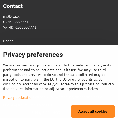
Contact
na3D s.r.o.
CRN: 05337771
VAT-ID: CZ05337771
Phone:
+420 572 155 055 (Czech Republic)
Privacy preferences
E-mail:
info@na3D.eu
We use cookies to improve your visit to this website, to analyze its
performance and to collect data about its use. We may use third
Facebook
Instagram
party tools and services to do so and the data collected may be
passed on to partners in the EU, the US or other countries. By
clicking on "Accept all cookies", you agree to this processing. You can
Where you can find us?
find detailed information or adjust your preferences below.
Valašské Meziříčí, U Abácie 216 - warehouse, dispensing point
Privacy declaration
Opening hours Mo-Th 8:00-15:00
Accept all cookies
Friday 8:00-14:00