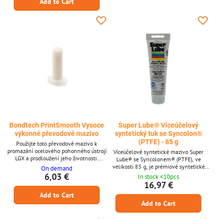
Add to Cart
vaši tiskárnu.Klíčové...
Bondtech PrintSmooth Vysoce
Super Lube® Víceúčelový
výkonné převodové mazivo
syntetický tuk se Syncolon®
(PTFE) - 85 g
Použijte toto převodové mazivo k
promazání ocelového pohonného ústrojí
Víceúčelové syntetické mazivo Super
LGX a prodloužení jeho životnosti.
Lube® se Syncolonem® (PTFE), ve
Vizuálně zkontrolujte dvojité hlavní
velikosti 85 g, je prémiové syntetické
On demand
ozubené kolo každých 100 hodin
mazivo určené pro náročné mazání. Jeho
6,03 €
In stock <10pcs
provozu. Doplňte mazivo, pokud chybí.
mikroprášková přísada na bázi PTFE a
16,97 €
Každých 6 měsíců, dvakrát ročně,
syntetické základové oleje snižují tření,
Add to Cart
naneste PrintSmooth na všechny zuby
opotřebení a korozi v širokém teplotním
ocelového pohonného ústrojí a jehlová
Add to Cart
rozsahu (-43 °C až +232 °C). Toto mazivo
ložiska, pokud používáte své ocelové
je dielektrické, certifikované jako
pohonné ústrojí LGX 15 hodin týdně
potravinářské a vyrobené tak, aby