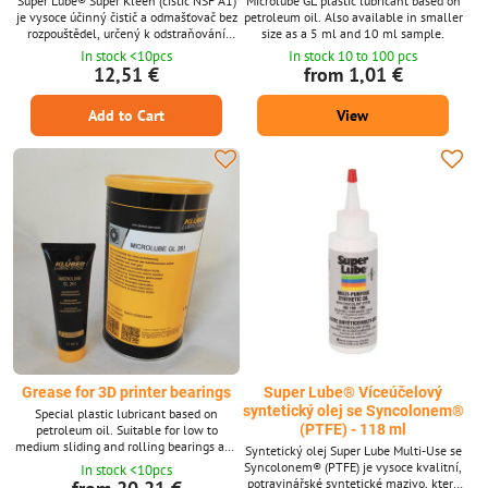
Super Lube® Super Kleen (čistič NSF A1)
Microlube GL plastic lubricant based on
je vysoce účinný čistič a odmašťovač bez
petroleum oil. Also available in smaller
rozpouštědel, určený k odstraňování
size as a 5 ml and 10 ml sample.
mastnoty, oleje, inkoustu a špíny z
In stock <10pcs
In stock 10 to 100 pcs
prakticky jakéhokoli povrchu odolného
12,51 €
from 1,01 €
vodě. Díky potravinářské certifikaci NSF
A1 je vhodný pro použití v oblastech
Add to Cart
View
zpracování potravin, přičemž je stále
dostatečně silný pro průmyslová zařízení
a přesné stroje.Hlavní
přednostiPrůmyslově silný,...
Grease for 3D printer bearings
Super Lube® Víceúčelový
syntetický olej se Syncolonem®
Special plastic lubricant based on
(PTFE) - 118 ml
petroleum oil. Suitable for low to
medium sliding and rolling bearings and
Syntetický olej Super Lube Multi-Use se
light movements and vibrations.
Syncolonem® (PTFE) je vysoce kvalitní,
In stock <10pcs
Microlube GL plastic lubricant in 40 g or
potravinářské syntetické mazivo, které