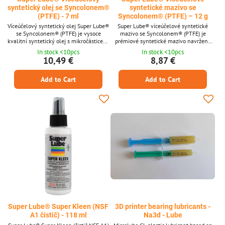
syntetický olej se Syncolonem®
syntetické mazivo se
(PTFE) - 7 ml
Syncolonem® (PTFE) – 12 g
Víceúčelový syntetický olej Super Lube®
Super Lube® víceúčelové syntetické
se Syncolonem® (PTFE) je vysoce
mazivo se Syncolonem® (PTFE) je
kvalitní syntetický olej s mikročásticemi
prémiové syntetické mazivo navržené
PTFE, které se vážou na pohyblivé
pro dlouhotrvající ochranu v náročných
In stock <10pcs
In stock <10pcs
povrchy a poskytují dlouhotrvající
aplikacích. Vyvinuto s přísadou
10,49 €
8,87 €
ochranu. Snižuje tření, opotřebení a
mikroprášku PTFE a syntetickými
korozi, účinně funguje v širokém rozsahu
základovými oleji, odolává opotřebení,
Add to Cart
Add to Cart
teplot (-43 °C až +232 °C) a je bezpečný
korozi a tření v širokém teplotním
pro náhodný kontakt s potravinami a
rozsahu od -43 °C do +232 °C. Je
citlivé součásti.Hlavní přednosti-
dielektrické, certifikované pro
Syntetický olej s...
potravinářské použití a vhodné pro stroje,
3D...
Super Lube® Super Kleen (NSF
3D printer bearing lubricants -
A1 čistič) - 118 ml
Na3d - Lube