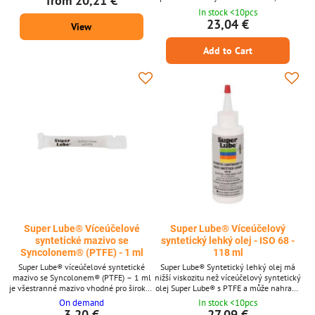
from 20,21 €
1 kg. (The product can be ordered after 1
se váže na povrchy pohyblivých částí,
In stock <10pcs
piece, the photo is only illustrative.)
aby snížilo tření, opotřebení, rez a korozi,
23,04 €
View
čímž prodlužuje životnost zařízení.
Spolehlivě funguje v širokém rozsahu
Add to Cart
teplot, je bezpečný na různých
materiálech a ideální pro použití v
náročných prostředích.Klíčové
vlastnosti* Obsahuje...
Super Lube® Víceúčelové
Super Lube® Víceúčelový
syntetické mazivo se
syntetický lehký olej - ISO 68 -
Syncolonem® (PTFE) - 1 ml
118 ml
Super Lube® víceúčelové syntetické
Super Lube® Syntetický lehký olej má
mazivo se Syncolonem® (PTFE) – 1 ml
nižší viskozitu než víceúčelový syntetický
je všestranné mazivo vhodné pro širokou
olej Super Lube® s PTFE a může nahradit
škálu použití. Malé 1 ml balení je
konvenční oleje o viskozitě 8–10 cSt. Je
On demand
In stock <10pcs
vhodné pro přesné použití, zajišťuje
ideální pro stříkání, kapání a jako
3,20 €
27,09 €