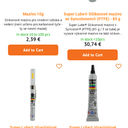
Mazivo 10g
Super Lube® Silikonové mazivo
se Syncolonem® (PTFE) - 85 g
Silikonové mazivo pro lineární ložiska a
vedení (není určeno pro karbonové tyče -
Super Lube® Silikonové mazivo s
ty se nesmí mazat)
Syncolon® (PTFE) (85 g / 3 oz tuba) je
vysoce výkonné mazivo na bázi silikonu
In stock 10 to 100 pcs
obohacené o mikročástice PTFE. Vytváří
2,39 €
In stock <10pcs
odolný, stabilní film, který odolává
30,74 €
opotřebení, tření, vlhkosti a korozi, a je
Add to Cart
kompatibilní s plasty a pryží. Ideální pro
Add to Cart
přesné mechanismy, těsnění a pohyblivé
díly v náročných prostředích. Klíčové
vlastnosti Mazivo na bázi silikonu s...
Super Lube® Víceúčelový
Super Lube® Víceúčelové