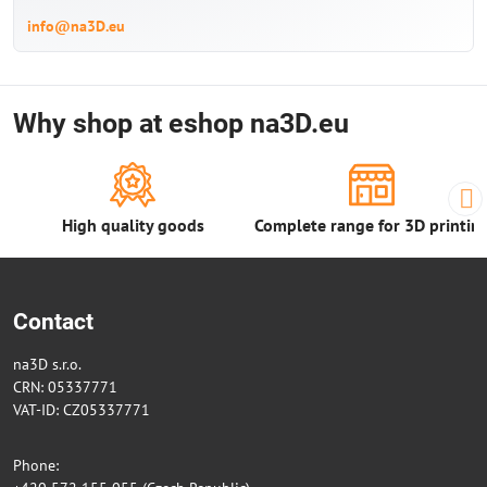
info@na3D.eu
Why shop at eshop na3D.eu
High quality goods
Complete range for 3D printin
Contact
na3D s.r.o.
CRN: 05337771
VAT-ID: CZ05337771
Phone: