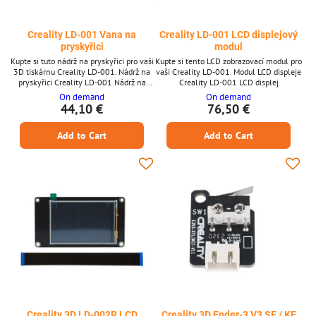
Creality LD-001 Vana na
Creality LD-001 LCD displejový
pryskyřici
modul
Kupte si tuto nádrž na pryskyřici pro vaši
Kupte si tento LCD zobrazovací modul pro
3D tiskárnu Creality LD-001. Nádrž na
vaši Creality LD-001. Modul LCD displeje
pryskyřici Creality LD-001 Nádrž na
Creality LD-001 LCD displej
pryskyřici Vhodné pro Creality LD-001
On demand
On demand
44,10 €
76,50 €
Add to Cart
Add to Cart
Creality 3D LD-002R LCD
Creality 3D Ender-3 V3 SE / KE