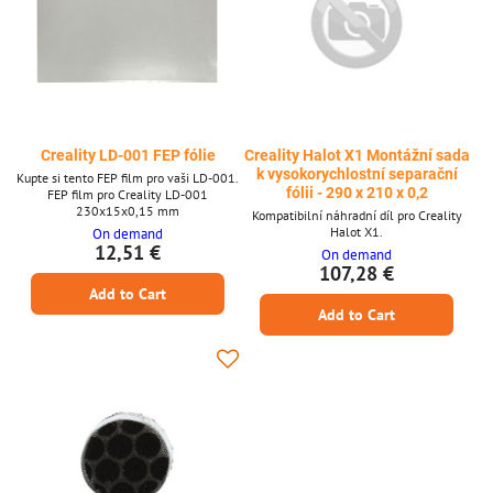
Creality LD-001 FEP fólie
Creality Halot X1 Montážní sada
k vysokorychlostní separační
Kupte si tento FEP film pro vaši LD-001.
fólii - 290 x 210 x 0,2
FEP film pro Creality LD-001
230x15x0,15 mm
Kompatibilní náhradní díl pro Creality
Halot X1.
On demand
12,51 €
On demand
107,28 €
Add to Cart
Add to Cart