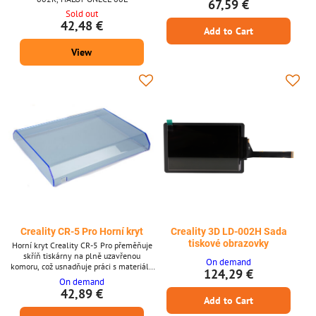
67,59 €
Sold out
42,48 €
Add to Cart
View
Creality CR-5 Pro Horní kryt
Creality 3D LD-002H Sada
tiskové obrazovky
Horní kryt Creality CR-5 Pro přeměňuje
skříň tiskárny na plně uzavřenou
On demand
komoru, což usnadňuje práci s materiály
124,29 €
s vysokou tendencí ke kroucení, jako je
On demand
ABS. Je to chytré vylepšení pro každého,
42,89 €
kdo usiluje o konzistentnější výtisky a
Add to Cart
profesionálnější tiskové prostředí.