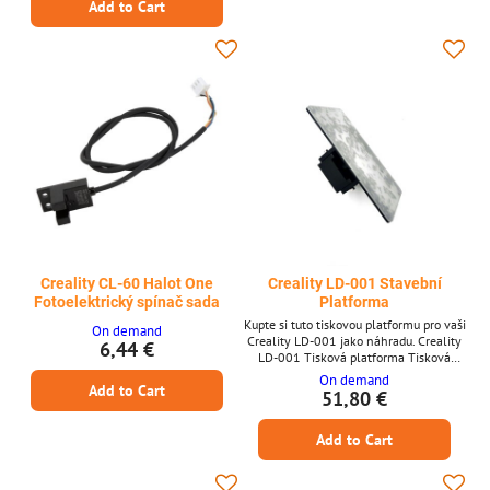
Add to Cart
Klíčové vlastnosti * Navrženo speciálně
pro CR-5 Pro * Přeměňuje skříň na plně
uzavřený objem * Pomáhá udržovat
stabilní...
Creality CL-60 Halot One
Creality LD-001 Stavební
Fotoelektrický spínač sada
Platforma
Kupte si tuto tiskovou platformu pro vaši
On demand
Creality LD-001 jako náhradu. Creality
6,44 €
LD-001 Tisková platforma Tisková
platforma Pasuje na Creality LD-001
On demand
Add to Cart
51,80 €
Add to Cart