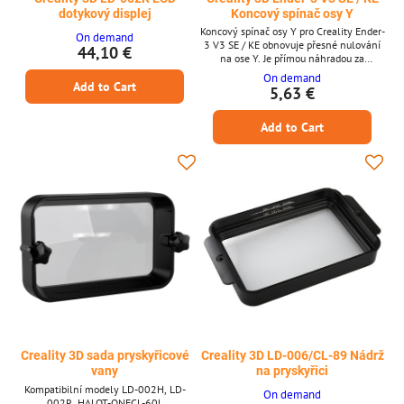
dotykový displej
Koncový spínač osy Y
Koncový spínač osy Y pro Creality Ender-
On demand
3 V3 SE / KE obnovuje přesné nulování
44,10 €
na ose Y. Je přímou náhradou za
opotřebené nebo poškozené koncové
On demand
Add to Cart
spínače a dodává se připravený k
5,63 €
instalaci, takže se můžete bez problémů
vrátit ke spolehlivým tiskům. Klíčové
Add to Cart
vlastnosti * Kompatibilní s Ender-3 V3 SE
a Ender-3 V3 KE * Obnovuje přesné
nulování osy Y a detekci koncového
spínače * Zapojení...
Creality 3D sada pryskyřicové
Creality 3D LD-006/CL-89 Nádrž
vany
na pryskyřici
Kompatibilní modely LD-002H, LD-
On demand
002R, HALOT-ONECL-60L