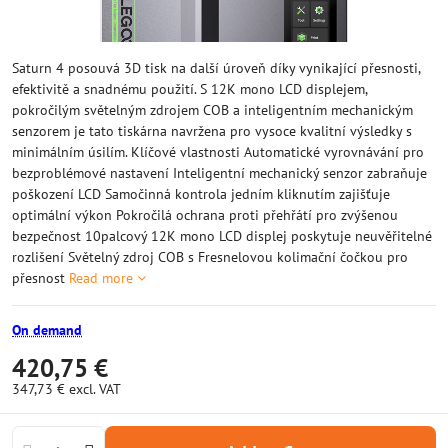
Saturn 4 posouvá 3D tisk na další úroveň díky vynikající přesnosti,
efektivitě a snadnému použití. S 12K mono LCD displejem,
pokročilým světelným zdrojem COB a inteligentním mechanickým
senzorem je tato tiskárna navržena pro vysoce kvalitní výsledky s
minimálním úsilím. Klíčové vlastnosti Automatické vyrovnávání pro
bezproblémové nastavení Inteligentní mechanický senzor zabraňuje
poškození LCD Samočinná kontrola jedním kliknutím zajišťuje
optimální výkon Pokročilá ochrana proti přehřátí pro zvýšenou
bezpečnost 10palcový 12K mono LCD displej poskytuje neuvěřitelné
rozlišení Světelný zdroj COB s Fresnelovou kolimační čočkou pro
přesnost
Read more
On demand
420,75 €
347,73 €
excl. VAT