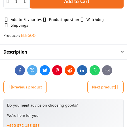
Add to Cart
Add to Favourites
Product question
Watchdog
Shippings
Producer:
ELEGOO
Description
Facebook
Twitter
Bluesky
Pinterest
Reddit
LinkedIn
WhatsApp
E-
mail
Previous product
Next product
Do you need advice on choosing goods?
We're here for you
+420 572 155 055