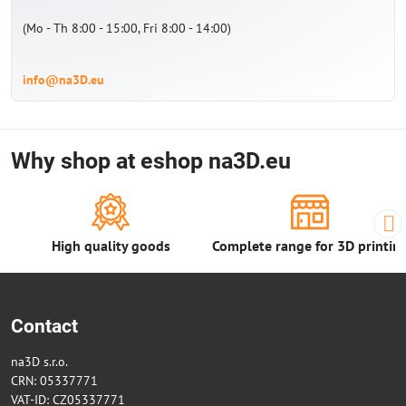
(Mo - Th 8:00 - 15:00, Fri 8:00 - 14:00)
info@na3D.eu
Why shop at eshop na3D.eu
High quality goods
Complete range for 3D printin
Contact
na3D s.r.o.
CRN: 05337771
VAT-ID: CZ05337771