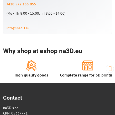
+420 572 155 055
(Mo - Th 8:00 - 15:00, Fri 8:00 - 14:00)
info@na3D.eu
Why shop at eshop na3D.eu
High quality goods
Complete range for 3D printin
Contact
na3D s.r.o.
CRN: 05337771