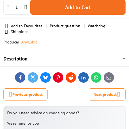
Add to Cart
Add to Favourites
Product question
Watchdog
Shippings
Producer:
Anycubic
Description
Facebook
Twitter
Bluesky
Pinterest
Reddit
LinkedIn
WhatsApp
E-
mail
Previous product
Next product
Do you need advice on choosing goods?
We're here for you