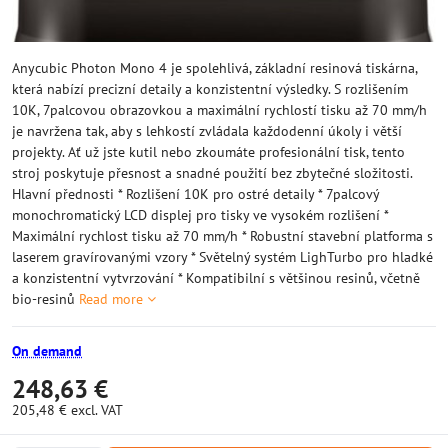
Anycubic Photon Mono 4 je spolehlivá, základní resinová tiskárna,
která nabízí precizní detaily a konzistentní výsledky. S rozlišením
10K, 7palcovou obrazovkou a maximální rychlostí tisku až 70 mm/h
je navržena tak, aby s lehkostí zvládala každodenní úkoly i větší
projekty. Ať už jste kutil nebo zkoumáte profesionální tisk, tento
stroj poskytuje přesnost a snadné použití bez zbytečné složitosti.
Hlavní přednosti * Rozlišení 10K pro ostré detaily * 7palcový
monochromatický LCD displej pro tisky ve vysokém rozlišení *
Maximální rychlost tisku až 70 mm/h * Robustní stavební platforma s
laserem gravírovanými vzory * Světelný systém LighTurbo pro hladké
a konzistentní vytvrzování * Kompatibilní s většinou resinů, včetně
bio-resinů
Read more
On demand
248,63 €
205,48 €
excl. VAT