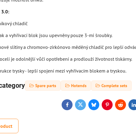
 3.0:
níkový chladič
ak a vyhřívací blok jsou upevněny pouze 3-mi šroubky.
nové slitiny a chromovo-zirkónovo měděný chladič pro lepší odvád
 oceli je odolnější vůči opotřebení a prodlouží životnost tiskárny.
ukce trysky - lepší spojení mezi vyhřívacím blokem a tryskou.
category
Spare parts
Hotends
Complete sets
Facebook
Twitter
Bluesky
Pinterest
Reddit
L
roduct