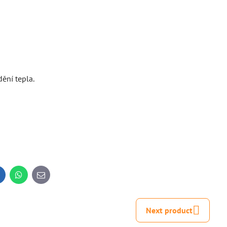
ění tepla.
inkedIn
WhatsApp
E-
mail
Next product