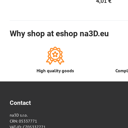
4,01 €
Why shop at eshop na3D.eu
High quality goods
Comple
Contact
na3D s.r.o.
CRN: 05337771
VAT-ID: CZ05337771