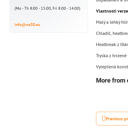
(Mo - Th 8:00 - 15:00, Fri 8:00 - 14:00)
Vlastnosti verze
Malý a lehký hli
info@na3D.eu
Chladič, heatbre
Heatbreak z titá
Tryska z tvrzené
Vylepšená konstr
More from 
Previous p