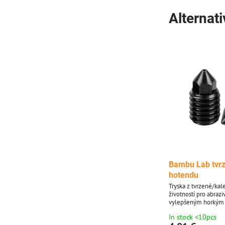
Alternat
Bambu Lab tvrz
hotendu
Tryska z tvrzené/kal
životností pro abrazi
vylepšeným horkým 
Bambulab, kde je mě
In stock <10pcs