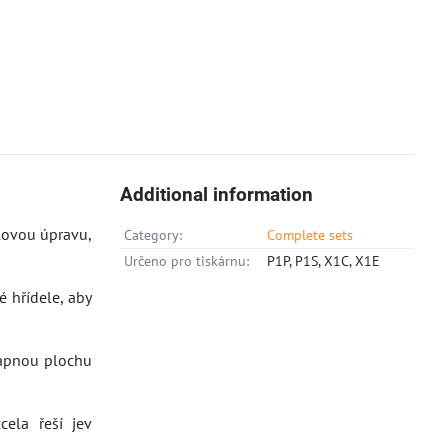
Additional information
lovou úpravu,
Category:
Complete sets
Určeno pro tiskárnu:
P1P, P1S, X1C, X1E
 hřídele, aby
lapnou plochu
ela řeší jev