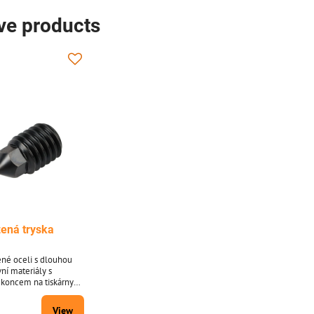
ive products
ená tryska
ené oceli s dlouhou
vní materiály s
koncem na tiskárny
nitelný hotend.
View