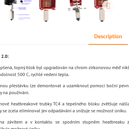
Description
 2.0:
lepšená, topný blok byl upgradován na chrom-zirkonovou měď nik
dolnost 500 C, rychlé vedení tepla.
lnou přestávku lze demontovat a uzamknout pomocí boční pevné
dy na používání.
tanové heatbreakové trubky TC4 a tepelného bloku zvětšuje náš
y se zcela eliminoval jev odpadávání a snižuje se možnost úniku.
ena závitem a v kontaktu se spodním stupněm heatbreaku zc
ižuje možnost úniku.