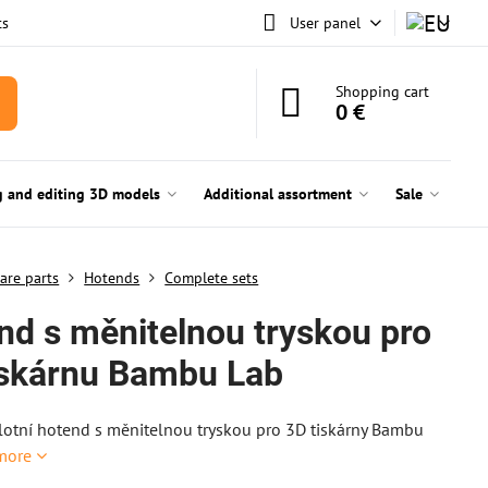
ts
User panel
Shopping cart
0 €
g and editing 3D models
Additional assortment
Sale
are parts
Hotends
Complete sets
nd s měnitelnou tryskou pro
iskárnu Bambu Lab
otní hotend s měnitelnou tryskou pro 3D tiskárny Bambu
more