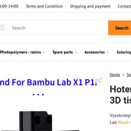
8:00-14:00
Terms and Condition
Shipping and payment
Contac
Search
Photopolymers - resins
Spare parts
Accessories
Colorin
Home
Sp
Hote
3D t
Vysokotepl
Lab
Read 