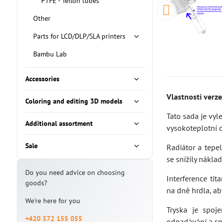
PTFE - Teflon tubes
Other
Parts for LCD/DLP/SLA printers
Bambu Lab
Accessories
Vlastnosti verze
Coloring and editing 3D models
Tato sada je vy
Additional assortment
vysokoteplotní o
Sale
Radiátor a tepe
se snížily nákla
Do you need advice on choosing
Interference ti
goods?
na dně hrdla, ab
We're here for you
Tryska je spoj
+420 572 155 055
odpadávání a sn