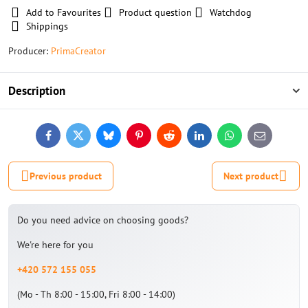
Add to Favourites
Product question
Watchdog
Shippings
Producer:
PrimaCreator
Description
Facebook
Twitter
Bluesky
Pinterest
Reddit
LinkedIn
WhatsApp
E-
mail
Previous product
Next product
Do you need advice on choosing goods?
We're here for you
+420 572 155 055
(Mo - Th 8:00 - 15:00, Fri 8:00 - 14:00)