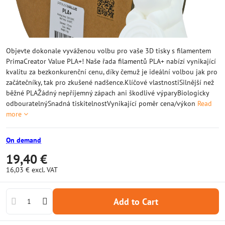
Objevte dokonale vyváženou volbu pro vaše 3D tisky s filamentem
PrimaCreator Value PLA+! Naše řada filamentů PLA+ nabízí vynikající
kvalitu za bezkonkurenční cenu, díky čemuž je ideální volbou jak pro
začátečníky, tak pro zkušené nadšence.Klíčové vlastnostiSilnější než
běžné PLAŽádný nepříjemný zápach ani škodlivé výparyBiologicky
odbouratelnýSnadná tiskitelnostVynikající poměr cena/výkon
Read
more
On demand
19,40 €
16,03 €
excl. VAT
Add to Cart