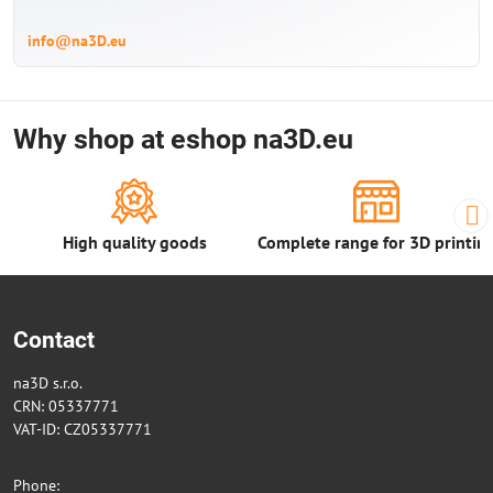
info@na3D.eu
Why shop at eshop na3D.eu
High quality goods
Complete range for 3D printin
Contact
na3D s.r.o.
CRN: 05337771
VAT-ID: CZ05337771
Phone: