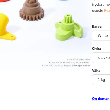
tryska z n
osušte
Re
Barva
Cívka
Váha
On deman