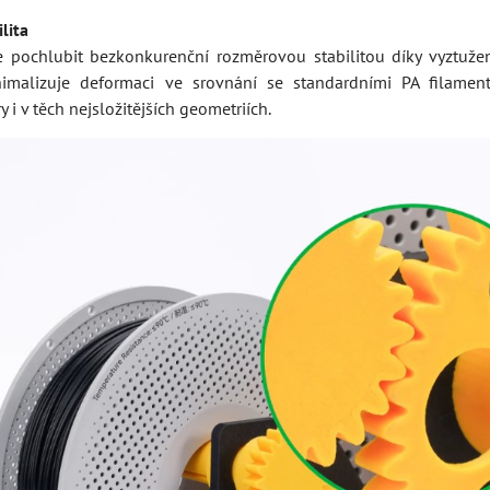
lita
 pochlubit bezkonkurenční rozměrovou stabilitou díky vyztuže
nimalizuje deformaci ve srovnání se standardními PA filament
 i v těch nejsložitějších geometriích.