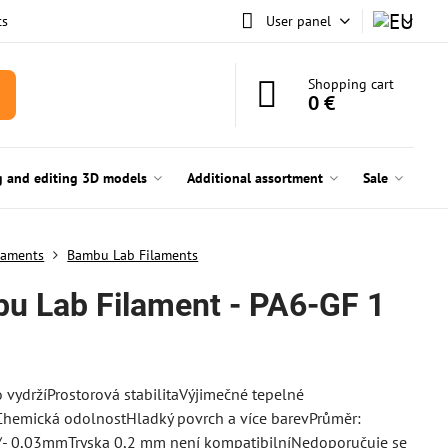
ts
User panel
Shopping cart
0 €
g and editing 3D models
Additional assortment
Sale
laments
Bambu Lab Filaments
u Lab Filament - PA6-GF 1
o vydržíProstorová stabilitaVýjimečné tepelné
Chemická odolnostHladký povrch a více barevPrůměr:
- 0,03mmTryska 0,2 mm není kompatibilníNedoporučuje se