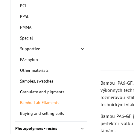
PCL
PPSU
PMMA
Special
Supportive
PA - nylon
Other materials
Samples, swatches
Bambu PA6-GF, 
výkonných techn
Granulate and pigments
rozměrovou stab
Bambu Lab Filaments
technickými vlák
Buying and selling coils
Bambu PA6-GF je
perfektní volb
Photopolymers - resins
lámání.