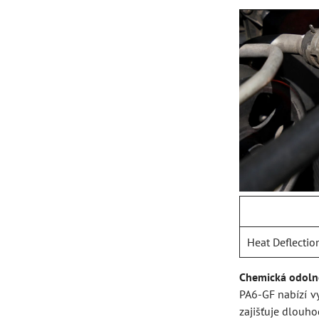
Heat Deflectio
Chemická odoln
PA6-GF nabízí v
zajišťuje dlouh