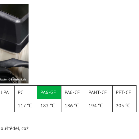
l PA
PC
PA6-GF
PA6-CF
PAHT-CF
PET-CF
117 ℃
182 ℃
186 ℃
194 ℃
205 ℃
ouštědel, což