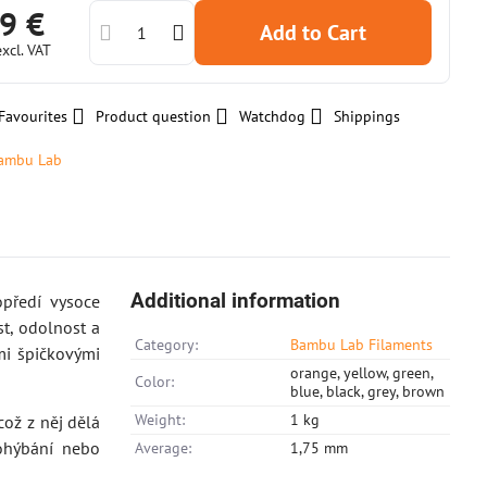
9 €
Add to Cart
excl. VAT
Favourites
Product question
Watchdog
Shippings
ambu Lab
Additional information
předí vysoce
t, odolnost a
Category:
Bambu Lab Filaments
mi špičkovými
orange, yellow, green,
Color:
blue, black, grey, brown
Weight:
1 kg
ož z něj dělá
 ohýbání nebo
Average:
1,75 mm