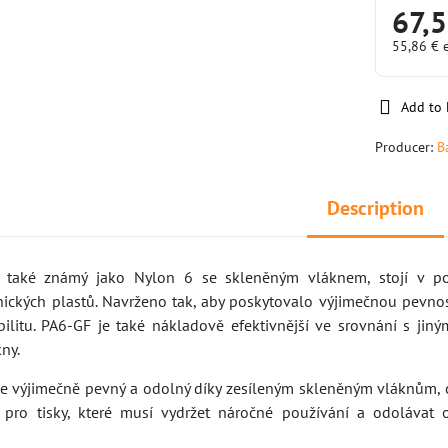
67,5
55,86 €
Add to 
Producer:
B
Description
také známý jako Nylon 6 se skleněným vláknem, stojí v po
ických plastů. Navrženo tak, aby poskytovalo výjimečnou pevnos
ilitu. PA6-GF je také nákladově efektivnější ve srovnání s jiný
ny.
 výjimečně pevný a odolný díky zesíleným skleněným vláknům, c
u pro tisky, které musí vydržet náročné používání a odolávat