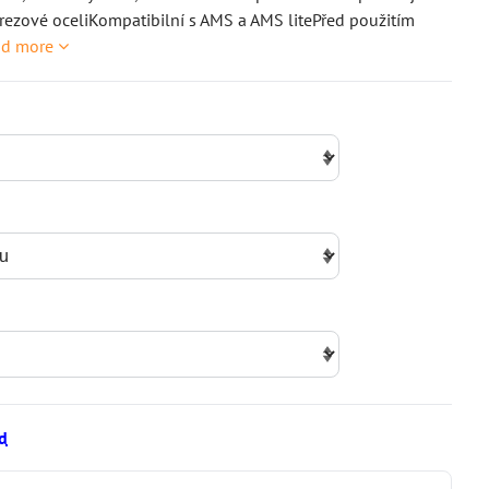
erezové oceliKompatibilní s AMS a AMS litePřed použitím
ad more
d