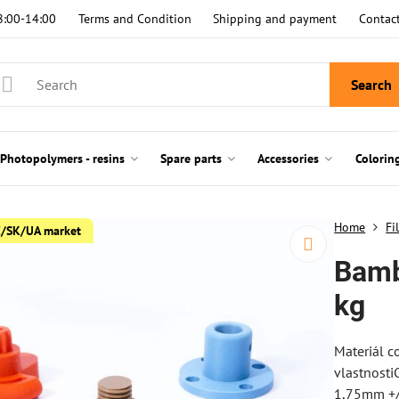
8:00-14:00
Terms and Condition
Shipping and payment
Contac
Search
Photopolymers - resins
Spare parts
Accessories
Colorin
Home
Fi
CZ/SK/UA market
Bamb
kg
Materiál c
vlastnosti
1,75mm +/