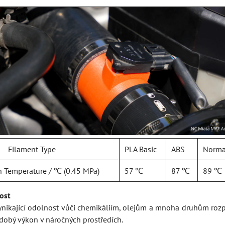
Filament Type
PLA Basic
ABS
Norma
n Temperature / ℃ (0.45 MPa)
57 ℃
87 ℃
89 ℃
ost
ynikající odolnost vůči chemikáliím, olejům a mnoha druhům rozp
odobý výkon v náročných prostředích.