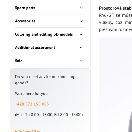
Spare parts
Prostorová stabi
PA6-GF se může
Accessories
vlákny, což mi
přesnými rozměry
Coloring and editing 3D models
Additional assortment
Sale
Do you need advice on choosing
goods?
We're here for you
+420 572 155 055
(Mo - Th 8:00 - 15:00, Fri 8:00 - 14:00)
info@na3D.eu