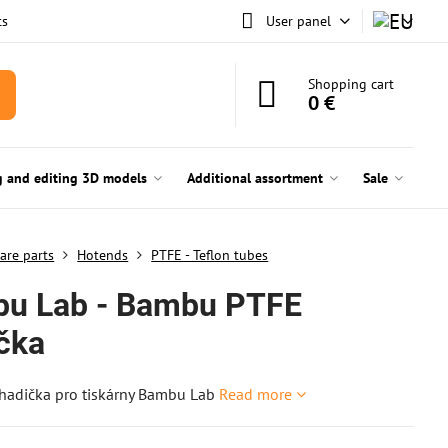
ts
User panel
Shopping cart
0 €
g and editing 3D models
Additional assortment
Sale
are parts
Hotends
PTFE - Teflon tubes
u Lab - Bambu PTFE
ička
 hadička pro tiskárny Bambu Lab
Read more