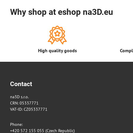
Why shop at eshop na3D.eu
High quality goods
Comple
Contact
na3D s.r.o.
CRN: 05337771
VAT-ID: CZ05337771
Phone:
+420 572 155 055 (Czech Republic)