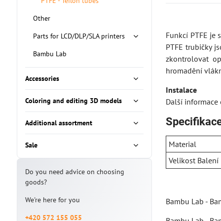
PTFE - Teflon tubes
Other
Funkcí PTFE je s
Parts for LCD/DLP/SLA printers
PTFE trubičky j
Bambu Lab
zkontrolovat o
hromadění vlákn
Accessories
Instalace
Coloring and editing 3D models
Další informace
Specifikac
Additional assortment
Material
Sale
Velikost Balení
Do you need advice on choosing
goods?
We're here for you
Bambu Lab - Bam
+420 572 155 055
Bambu Lab - Bam