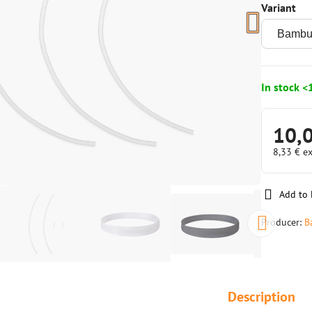
Variant
In stock <
10,
8,33 €
ex
Add to 
Producer:
B
Description