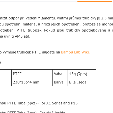
nížit odpor při vedení filamentu. Vnitřní průměr trubičky je 2,5 
sou spotřební materiál a hrozí jejich opotřebení, protože se mo
potřebení PTFE trubiček. Pokud jsou trubičky opotřebované a
a uvnitř AMS atd.
 o výměně trubiček PTFE najdete na
Bambu Lab Wiki.
e
PTFE
Váha
13g (3pcs)
230*155*4 mm
Barva
Bílá , šedá
bu PTFE Tube (3pcs) - For X1 Series and P1S
bu PTFE Tube (8pcs) - For AMS inside