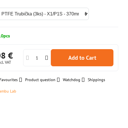
10pcs
08 €
Add to Cart
cl. VAT
Favourites
Product question
Watchdog
Shippings
ambu Lab