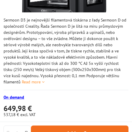
Sermoon D3 je nejnovější filamentová tiskárna z řady Sermoon D od
společnosti Creality. Řada Sermoon D je šitá na míru průmyslovým
designérům. Prototypování, výroba přípravků a upínačů, nebo
ověřování designu – to vše zvládne. Můžete ji dokonce použít k
sériové výrobě malých, ale neobvykle tvarovaných dílů nebo
produktů. Její krása spočívá v tom, že tiskne rychle, stabilně a ve
vysoké kvalitě, a to vše nákladově efektivním způsobem. Hlavní
přednosti: Vysokoteplotní tisk až do 300 °C Až 5x vyšší rychlost
tisku (250 mm/s) Velký tiskový objem (300x250x300mm) pro tisk
více kusů najednou. Vysoká přesnost: 0,1 mm Podporuje většinu
filamentů
Read more
On demand
649,98 €
537,18 €
excl. VAT