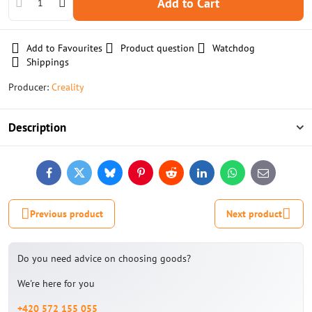
Add to Cart
Add to Favourites
Product question
Watchdog
Shippings
Producer:
Creality
Description
Facebook
Twitter
Bluesky
Pinterest
Reddit
LinkedIn
WhatsApp
E-
mail
Previous product
Next product
Do you need advice on choosing goods?
We're here for you
+420 572 155 055