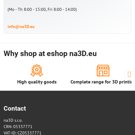
(Mo - Th 8:00 - 15:00, Fri 8:00 - 14:00)
info@na3D.eu
Why shop at eshop na3D.eu
High quality goods
Complete range for 3D printin
Contact
na3D s.r.o.
CRN: 05337771
VAT-ID: CZ05337771